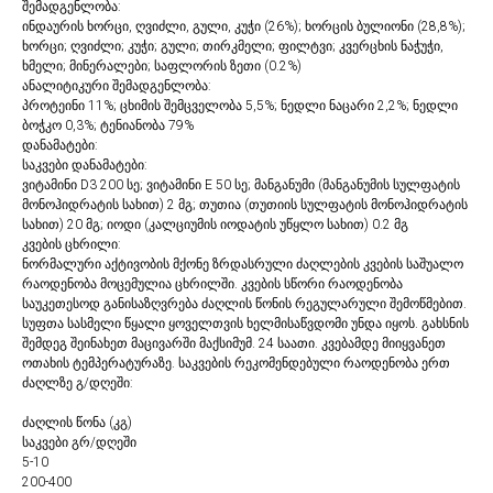
შემადგენლობა:
ინდაურის ხორცი, ღვიძლი, გული, კუჭი (26%); ხორცის ბულიონი (28,8%);
ხორცი; ღვიძლი; კუჭი; გული; თირკმელი; ფილტვი; კვერცხის ნაჭუჭი,
ხმელი; მინერალები; საფლორის ზეთი (0.2%)
ანალიტიკური შემადგენლობა:
პროტეინი 11%; ცხიმის შემცველობა 5,5%; ნედლი ნაცარი 2,2%; ნედლი
ბოჭკო 0,3%; ტენიანობა 79%
დანამატები:
საკვები დანამატები:
ვიტამინი D3 200 სე; ვიტამინი E 50 სე; მანგანუმი (მანგანუმის სულფატის
მონოჰიდრატის სახით) 2 მგ; თუთია (თუთიის სულფატის მონოჰიდრატის
სახით) 20 მგ; იოდი (კალციუმის იოდატის უწყლო სახით) 0.2 მგ
კვების ცხრილი:
ნორმალური აქტივობის მქონე ზრდასრული ძაღლების კვების საშუალო
რაოდენობა მოცემულია ცხრილში. კვების სწორი რაოდენობა
საუკეთესოდ განისაზღვრება ძაღლის წონის რეგულარული შემოწმებით.
სუფთა სასმელი წყალი ყოველთვის ხელმისაწვდომი უნდა იყოს. გახსნის
შემდეგ შეინახეთ მაცივარში მაქსიმუმ. 24 საათი. კვებამდე მიიყვანეთ
ოთახის ტემპერატურაზე. საკვების რეკომენდებული რაოდენობა ერთ
ძაღლზე გ/დღეში:
ძაღლის წონა (კგ)
საკვები გრ/დღეში
5-10
200-400