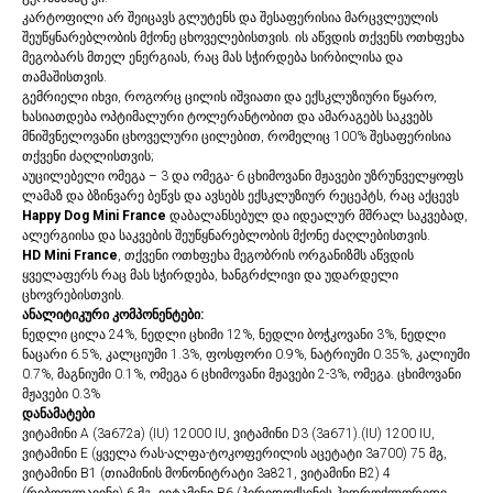
კარტოფილი არ შეიცავს გლუტენს და შესაფერისია მარცვლეულის
შეუწყნარებლობის მქონე ცხოველებისთვის. ის აწვდის თქვენს ოთხფეხა
მეგობარს მთელ ენერგიას, რაც მას სჭირდება სირბილისა და
თამაშისთვის.
გემრიელი იხვი, როგორც ცილის იშვიათი და ექსკლუზიური წყარო,
ხასიათდება ოპტიმალური ტოლერანტობით და ამარაგებს საკვებს
მნიშვნელოვანი ცხოველური ცილებით, რომელიც 100% შესაფერისია
თქვენი ძაღლისთვის;
აუცილებელი ომეგა – 3 და ომეგა- 6 ცხიმოვანი მჟავები უზრუნველყოფს
ლამაზ და ბზინვარე ბეწვს და ავსებს ექსკლუზიურ რეცეპტს, რაც აქცევს
Happy Dog Mini France
დაბალანსებულ და იდეალურ მშრალ საკვებად,
ალერგიისა და საკვების შეუწყნარებლობის მქონე ძაღლებისთვის.
HD Mini France
, თქვენი ოთხფეხა მეგობრის ორგანიზმს აწვდის
ყველაფერს რაც მას სჭირდება, ხანგრძლივი და უდარდელი
ცხოვრებისთვის.
ანალიტიკური კომპონენტები:
ნედლი ცილა 24%, ნედლი ცხიმი 12%, ნედლი ბოჭკოვანი 3%, ნედლი
ნაცარი 6.5%, კალციუმი 1.3%, ფოსფორი 0.9%, ნატრიუმი 0.35%, კალიუმი
0.7%, მაგნიუმი 0.1%, ომეგა 6 ცხიმოვანი მჟავები 2-3%, ომეგა. ცხიმოვანი
მჟავები 0.3%
დანამატები
ვიტამინი A (3a672a) (IU) 12000 IU, ვიტამინი D3 (3a671).(IU) 1200 IU,
ვიტამინი E (ყველა რას-ალფა-ტოკოფერილის აცეტატი 3a700) 75 მგ,
ვიტამინი B1 (თიამინის მონონიტრატი 3a821, ვიტამინი B2) 4