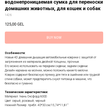
водонепроницаемая сумка для переноски
домашних животных, для кошек и собак
1426
125,00
GEL
BUY NOW
Особенности:
Новые 4D домашние дышащие автомобильные коврики с защитой от
загрязнения из материала двойной толщины, прочные.
Его можно использовать на переднем сиденье, заднем сиденье.
Дизайн кармана на молнии, можно положить какие-то мелочи.
Коврик содержит безопасную пряжку для тяги в ошейнике или грудной
спине собаки, может предотвратить снуют питомца в машине, что
безопасно и гуманно.
Технические характеристики:
Материал: ткань Оксфорд 600D
Цвет: серый, розовый, черный
Нижний Размер: прибл. 40*30 см/15,74*11,81''