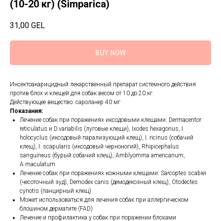
(10-20 кг) (Simparica)
31,00
GEL
BUY NOW
Инсектоакарицидный лекарственный препарат системного действия
против блох и клещей для собак весом от 10 до 20 кг.
Действующее вещество: сароланер 40 мг
Показания:
Лечение собак при поражениях иксодовыми клещами: Dermacentor
reticulatus и D.variabilis (луговые клещи), Ixodes hexagonus, I.
holocyclus (иксодовый парализующий клещ), I. ricinus (собачий
клещ), I. scapularis (иксодовый черноногий), Rhipicephalus
sanguineus (бурый собачий клещ), Amblyomma americanum,
A.maculatum
Лечение собак при поражениях кожными клещами: Sarcoptes scabiei
(чесоточный зуд), Demodex canis (демодекозный клещ), Otodectes
cynotis (панцирный клещ)
Может использоваться для лечения собак при аллергическом
блошином дерматите (FAD)
Лечение и профилактика у собак при поражении блохами