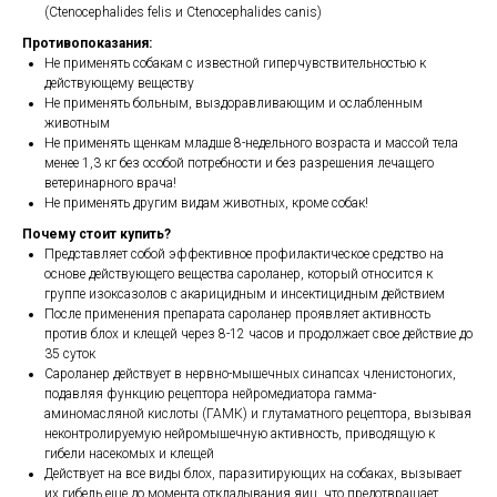
(Ctenocephalides felis и Ctenocephalides canis)
Противопоказания:
Не применять собакам с известной гиперчувствительностью к
действующему веществу
Не применять больным, выздоравливающим и ослабленным
животным
Не применять щенкам младше 8-недельного возраста и массой тела
менее 1,3 кг без особой потребности и без разрешения лечащего
ветеринарного врача!
Не применять другим видам животных, кроме собак!
Почему стоит купить?
Представляет собой эффективное профилактическое средство на
основе действующего вещества сароланер, который относится к
группе изоксазолов с акарицидным и инсектицидным действием
После применения препарата сароланер проявляет активность
против блох и клещей через 8-12 часов и продолжает свое действие до
35 суток
Сароланер действует в нервно-мышечных синапсах членистоногих,
подавляя функцию рецептора нейромедиатора гамма-
аминомасляной кислоты (ГАМК) и глутаматного рецептора, вызывая
неконтролируемую нейромышечную активность, приводящую к
гибели насекомых и клещей
Действует на все виды блох, паразитирующих на собаках, вызывает
их гибель еще до момента откладывания яиц, что предотвращает