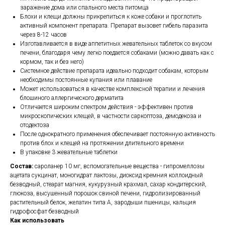
заражение дома или спального места питомца
Блохи и клещи должны прикрепиться к коже собаки и проглотить
активный компонент препарата. Препарат вызовет гибель паразита
через 8-12 часов
Изготавливается в виде аппетитных жевательных таблеток со вкусом
печени, благодаря чему легко поедается собаками (можно давать как с
кормом, так и без него)
Системное действие препарата идеально подходит собакам, которым
необходимы постоянные купания или плавание
Может использоваться в качестве комплексной терапии и лечения
блошиного аллергического дерматита
Отличается широким спектром действия - эффективен против
микроскопических клещей, в частности саркоптоза, демодекоза и
отодектоза
После однократного применения обеспечивает постоянную активность
против блох и клещей на протяжении длительного времени
В упаковке 3 жевательные таблетки
Состав:
сароланер 10 мг, вспомогательные вещества - гипромеллозы
ацетата сукцинат, моногидрат лактозы, диоксид кремния коллоидный
безводный, стеарат магния, кукурузный крахмал, сахар кондитерский,
глюкоза, высушенный порошок свиной печени, гидролизированный
растительный белок, желатин типа А, зародыши пшеницы, кальция
гидрофосфат безводный
Как использовать